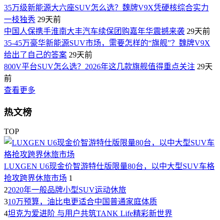
35万级新能源大六座SUV怎么选？魏牌V9X凭硬核综合实力
一枝独秀
29天前
中国人保携手淮南大丰汽车续保团购嘉年华震撼来袭
29天前
35-45万豪华新能源SUV市场，需要怎样的“旗舰”？魏牌V9X
给出了自己的答案
29天前
800V平台SUV怎么选？2026年这几款旗舰值得重点关注
29天
前
查看更多
热文榜
TOP
LUXGEN U6现金价智游特仕版限量80台，以中大型SUV车格
抢攻跨界休旅市场
1
2
2020年一般品牌小型SUV运动休旅
3
10万预算，油比电更适合中国普通家庭体质
4
坦克为爱进阶 与用户共筑TANK Life精彩新世界