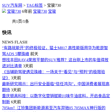
SUV汽车网
>
TAG标签
> 宝骏730
宝骏730
6年前
宝骏730
宝骏
共1页/1条
快讯
NEWS FLASH
“有路就能开”的终极验证，猛士M817 高性能版用华为乾崑智
驾ADS 5攀珠峰
前天
想找丰田RAV4荣放平替的SUV推荐？这台刚上市的车值得放
进对比清单
3天前
《当辅助驾驶遇见珠峰：一场关于“看见”与“预判”的极限验
证》
3天前
最新研究揭示：出行安全面临“信任鸿沟”，中国消费者展现高
期待
3天前
重庆顿具科技：以数字化营销赋能川味牛油底料，开启食品定
制新
6天前
705km！江铃集团新能源易至汽车羿驰05 705MAX神行版的