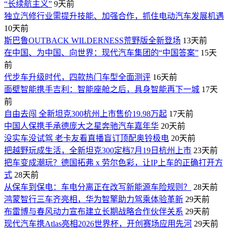
“长续航主义”
9天前
独立汽修行业需提升技能、加强合作，抓住电动汽车发展机遇
10天前
斯巴鲁OUTBACK WILDERNESS荒野版全新登场
13天前
在中国、为中国、向世界：现代汽车集团的“中国答案”
15天
前
代步车升级时代，四款热门车型全面测评
16天前
面壁智能携手吉利：智能座舱之后，具身智能再下一城
17天
前
自由去闯 全新坦克300杭州上市售价19.98万起
17天前
中国人保携手承德庞大之星奔驰汽车嘉年华
20天前
没实车没试驾 老卡友看直播盲订顶配奥铃极电
20天前
把越野玩成生活，全新坦克300定档7月19日杭州上市
23天前
​把车变成潮玩？德国拓弗 x 劳尔色彩，让IP上车的正确打开方
式
28天前
从保车到保电：车电分离正在改写新能源车险规则？
28天前
鸿蒙智行三车齐亮相，华为智擎助力驾乘体验革新
29天前
布雷博与春风动力宣布建立长期战略合作伙伴关系
29天前
现代汽车携Atlas亮相2026世界杯，开创赛场应用先河
29天前