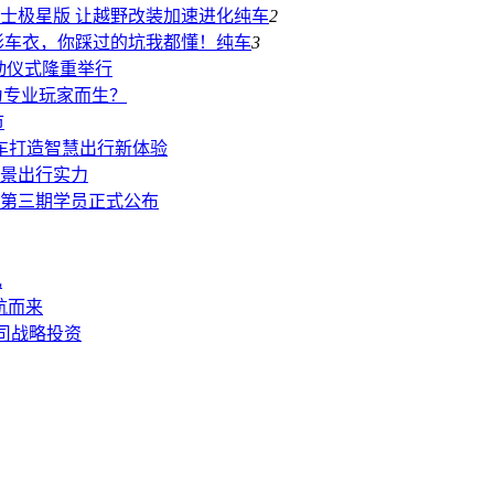
伦士极星版 让越野改装加速进化
纯车
2
形车衣，你踩过的坑我都懂！
纯车
3
动仪式隆重举行
是为专业玩家而生？
市
汽车打造智慧出行新体验
景出行实力
第三期学员正式公布
礼
航而来
司战略投资