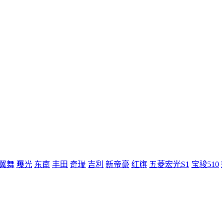
翼舞
曝光
东南
丰田
奇瑞
吉利
新帝豪
红旗
五菱宏光S1
宝骏510