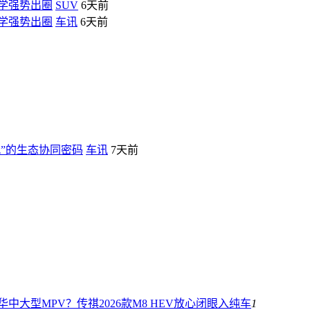
能美学强势出圈
SUV
6天前
能美学强势出圈
车讯
6天前
”的生态协同密码
车讯
7天前
中大型MPV？传祺2026款M8 HEV放心闭眼入
纯车
1