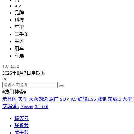
汽车
suv
品牌
科技
车型
二手车
车评
用车
车展
12:56:21
2026年8月7日星期五
×
#热门搜索#
示意图
实车
大众朗逸
原厂
SUV
A5
红旗HS5
威驰
荣威i5
大型
艾瑞泽5
Nissan
X-Trail
标签云
联系我
关于我