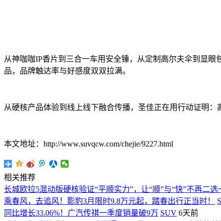
从神咖咖IP香片到三合一车用安全锤，从定制高尔夫伞到显眼包
品，品牌触达率与好感度双双拉满。
从硬核产品体验到线上线下融合传播，圣佳正在用行动证明：
本文地址：http://www.suvqcw.com/chejie/9227.html
相关推荐
长城欧拉5混动版硬核验证“平顺实力”，让“顺”与“快”不再二选
乘春风，去追风！影豹3月限时9.8万元起，踏春出行正当时！
同比增长33.06%！广汽传祺一季度销量破9万
SUV
6天前