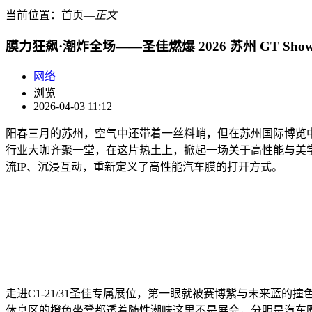
当前位置：
首页
―
正文
膜力狂飙·潮炸全场——圣佳燃爆 2026 苏州 GT Sh
网络
浏览
2026-04-03 11:12
阳春三月的苏州，空气中还带着一丝料峭，但在苏州国际博览中心，
行业大咖齐聚一堂，在这片热土上，掀起一场关于高性能与美学的狂欢
流IP、沉浸互动，重新定义了高性能汽车膜的打开方式。
走进C1-21/31圣佳专属展位，第一眼就被赛博紫与未来
休息区的橙色坐凳都透着随性潮味这里不是展会，分明是汽车