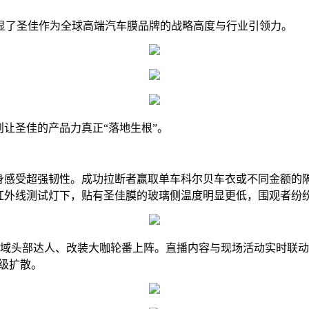
显了圣佳作为全球高端汽车膜品牌的战略高度与行业引领力。
则让圣佳的产品力真正“落地生根”。
亲身感受超强韧性。成功拉断者赢取单车科尔贝车衣或不同金额的
红外线测试灯下，贴有圣佳膜的玻璃侧温度明显更低，围观者纷纷
领域头部达人、改装大咖轮番上阵。直播内容与现场活动实时联动
何级扩散。