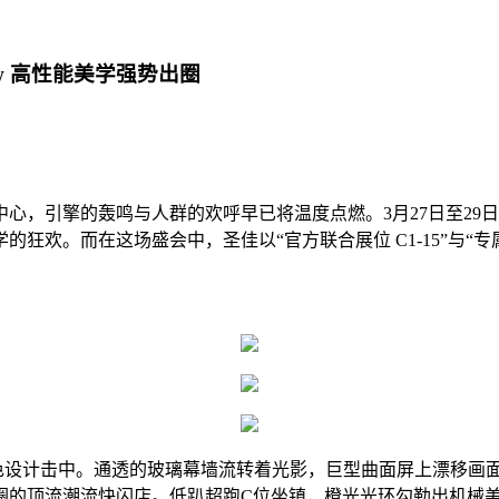
ow 高性能美学强势出圈
引擎的轰鸣与人群的欢呼早已将温度点燃。3月27日至29日，20
。而在这场盛会中，圣佳以“官方联合展位 C1-15”与“专属展
蓝的撞色设计击中。通透的玻璃幕墙流转着光影，巨型曲面屏上漂移
圈的顶流潮流快闪店。低趴超跑C位坐镇，橙光光环勾勒出机械