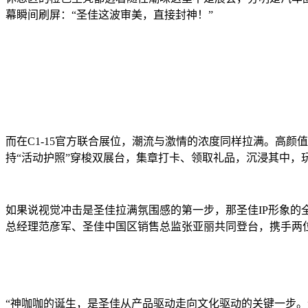
幕瞬间刷屏：“圣佳这波审美，直接封神！”
而在C1-15官方联合展位，潮流与激情的浓度同样拉满。高颜
持“活动护照”穿梭双展台，集章打卡、领取礼品，沉浸其中，
如果说视觉冲击是圣佳拉满氛围感的第一步，那圣佳IP形象的全
总经理范彦军、圣佳中国区销售总监张亚丽共同登台，携手两位高
“神咖咖的诞生，是圣佳从产品驱动走向文化驱动的关键一步。