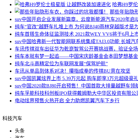
哈弗H9罗
那些年贴隐
suv中国
开启企业发展新篇章，云度新能源汽车2020年启
纯车
“官改”越野车扎堆上市 为何说BJ40雨林穿越版才
纯车
首搭生命体征监测技术 2021款WEY VV6将于6月上
suv中国
哈弗新一代智能网联系统集成TAI3.0功能 长城
车讯
传祺双车出征华为乾崑智驾公开赛挑战赛，验证全场
纯车
本就有梦一起追——中国宋庆龄基金会本田梦想基金
纯车
北斗高精定位为车联网发展“保驾护航”
车讯
从单品到体系对决！攥指成拳的传祺BU意在攻坚
suv中国
凯翼炫界上市 5.39万元起 购车即享3万元超级豪
suv中国
2020款BJ80开启预售！中国首款大排量越野车领
纯车
孚能科技科创板IPO获得戴姆勒大中华区投资有限公
电动
炫界预售火热开启 全力助燃凯翼汽车下乡行
科技汽车
头条