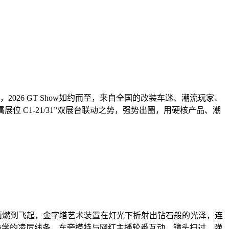
26 GT Show如约而至，来自全国的改装车迷、潮流玩家、
位 C1-21/31”双展台联动之势，强势出圈，用硬核产品、潮
画面燃到飞起，金字塔艺术装置在灯光下折射出钻石般的光泽，连
美学的凌厉线条，车旁模特与网红主播轮番互动，镜头扫过，弹